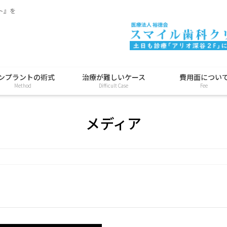
ト』を
ンプラントの術式
治療が難しいケース
費用面につい
Method
Difficult Case
Fee
メディア