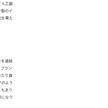
「人工歯
ン製のイ
割を果た
台を連結
ンプラン
いたり食
ジのよう
ともあり
要になり