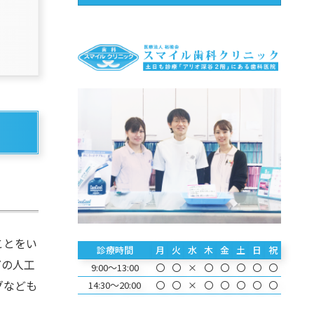
ことをい
診療時間
月
火
水
木
金
土
日
祝
どの人工
9:00～13:00
〇
〇
×
〇
〇
〇
〇
〇
グなども
14:30～20:00
〇
〇
×
〇
〇
〇
〇
〇