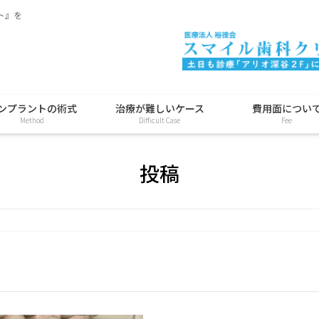
ト』を
ンプラントの術式
治療が難しいケース
費用面につい
Method
Difficult Case
Fee
投稿