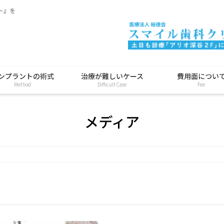
ト』を
ンプラントの術式
治療が難しいケース
費用面につい
Method
Difficult Case
Fee
メディア