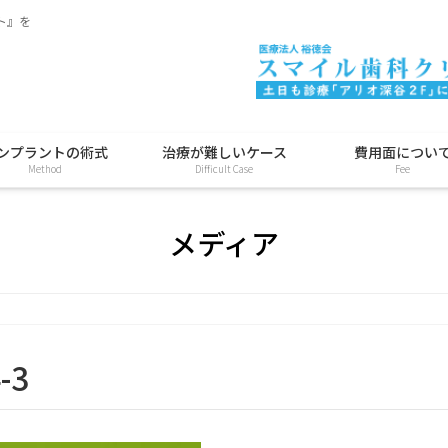
ト』を
ンプラントの術式
治療が難しいケース
費用面につい
Method
Difficult Case
Fee
メディア
-3